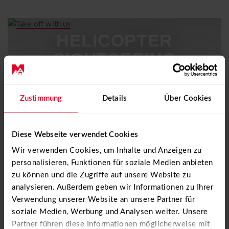
CONTACT
+41 31 819 60 30
info@mountainflyers.ch
HELICOPTER
SIGHTSEEING
FLIGHTS
Zustimmung
Details
Über Cookies
Welcome to the Mountainflyers online store,
Diese Webseite verwendet Cookies
your one-stop store for fascinating helicopter
Wir verwenden Cookies, um Inhalte und Anzeigen zu
flights and flying accessories.
personalisieren, Funktionen für soziale Medien anbieten
zu können und die Zugriffe auf unsere Website zu
Immerse yourself in the world of aviation and discover our
analysieren. Außerdem geben wir Informationen zu Ihrer
wide range of offers. Experience breathtaking sightseeing
Verwendung unserer Website an unsere Partner für
flights, browse through our exclusive merchandise collection
soziale Medien, Werbung und Analysen weiter. Unsere
or realize your dream of becoming a helicopter pilot yourself.
Partner führen diese Informationen möglicherweise mit