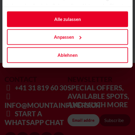
haben oder die sie im Rahmen Ihrer Nutzung der Dienste
gesammelt haben.
Alle zulassen
Anpassen
Ablehnen
CONTACT
NEWSLETTER
+41 31 819 60 30
SPECIAL OFFERS,
AVAILABLE SPOTS,
AND MUCH MORE
INFO@MOUNTAINFLYERS.CH
START A
Subscribe
WHATSAPP CHAT