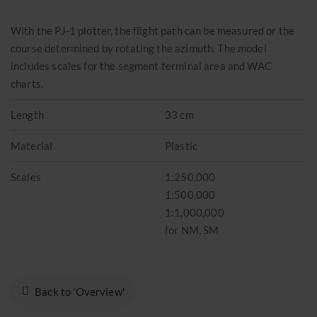
Event calendar 2026
Merchandise
With the PJ-1 plotter, the flight path can be measured or the
course determined by rotating the azimuth. The model
ABOUT US
includes scales for the segment terminal area and WAC
charts.
Sightseeing flights
Length
33 cm
Available seats
Material
Plastic
Gift vouchers
Scales
1:250,000
Transport flights
1:500,000
Become a pilot
1:1,000,000
News
for NM, SM
Reports
Event calendar 2026
Back to 'Overview'