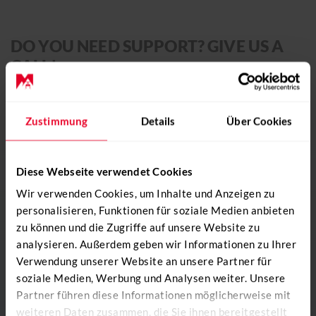
CONTACT
+41 31 819 60 30
info@mountainflyers.ch
DO YOU NEED SUPPORT? GIVE US A
CALL!
+41 31 819 60 30
Zustimmung
Details
Über Cookies
Send e-mail
Diese Webseite verwendet Cookies
Wir verwenden Cookies, um Inhalte und Anzeigen zu
personalisieren, Funktionen für soziale Medien anbieten
zu können und die Zugriffe auf unsere Website zu
analysieren. Außerdem geben wir Informationen zu Ihrer
Verwendung unserer Website an unsere Partner für
soziale Medien, Werbung und Analysen weiter. Unsere
Partner führen diese Informationen möglicherweise mit
weiteren Daten zusammen, die Sie ihnen bereitgestellt