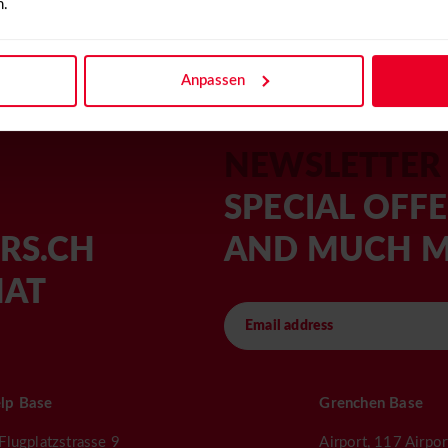
60 30
n.
Anpassen
NEWSLETTER
SPECIAL OFFE
RS.CH
AND MUCH 
HAT
lp Base
Grenchen Base
 Flugplatzstrasse 9
Airport, 117 Airpo