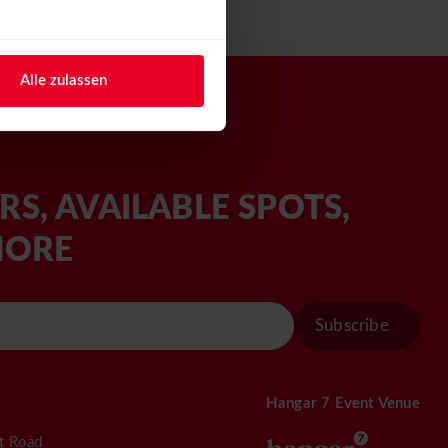
Alle zulassen
RS, AVAILABLE SPOTS,
MORE
Subscribe
Hangar 7 Event Venue
rt Road