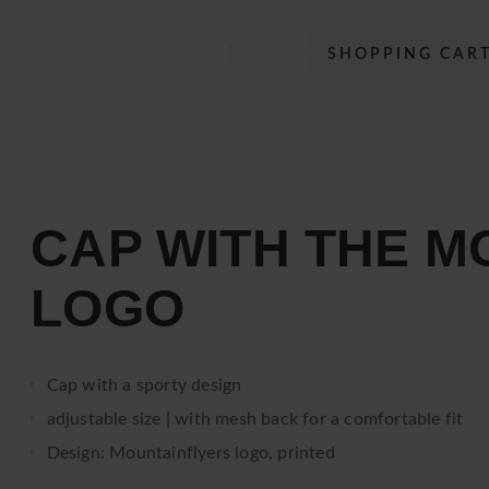
SHOPPING CAR
Sightseeing flights
Username
*
Mandatory
Search
field
Password
*
HELICOPTER
string
Available seats
Mandatory
(at
field
FLIGHT
Remember me
CAP WITH THE M
lest
Gift vouchers
3
LOGO
signs)
AERIAL WORKS
Transport flights
Password forgotten?
PILOT TRAINING
Cap with a sporty design
Register now
Become a pilot
adjustable size | with mesh back for a comfortable fit
Design: Mountainflyers logo, printed
ONLINE SHOP
News