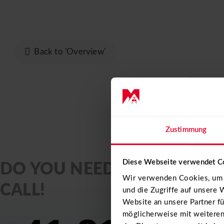
ABOUT US
Reports
Back to 'Overview'
Event calendar 2026
Sightseeing flights
Available seats
Gift vouchers
Zustimmung
Transport flights
Diese Webseite verwendet C
DO YOU NEED SUPPORT? GI
Become a pilot
Wir verwenden Cookies, um I
CALL!
News
und die Zugriffe auf unsere
Website an unsere Partner f
Reports
möglicherweise mit weiteren