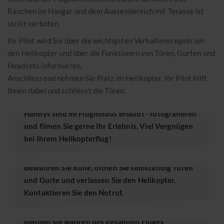
Eventkalender 2026
ONLINE-SHOP
Rauchen im Hangar und dem Aussenbereich mit Terasse ist
strikt verboten.
ÜBER UNS
Ihr Pilot wird Sie über die wichtigsten Verhaltensregeln um
den Helikopter und über die Funktionen von Türen, Gurten und
Headsets informieren.
Helikopterrundflüge
Anschliessend nehmen Sie Platz im Helikopter. Ihr Pilot hilft
Freie Plätze
Ihnen dabei und schliesst die Türen.
HANDY NUTZUNG
Gutscheine
Handys sind im Flugmodus erlaubt - fotografieren
Transportflüge
und filmen Sie gerne Ihr Erlebnis. Viel Vergnügen
bei Ihrem Helikopterflug!
Pilot werden
IM NOTFALL
News
Bewahren Sie Ruhe, öffnen Sie selbständig Türen
und Gurte und verlassen Sie den Helikopter.
Reports
Kontaktieren Sie den Notruf.
Eventkalender 2026
SICHERUNG
Bleiben Sie währen des gesamten Fluges