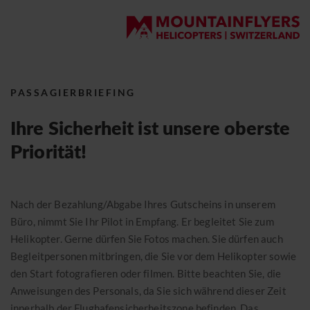
DE
EN
Helikopterrundflüge
Benutzername
*
Pflichtfeld
HELIKOPTERFLUG
Suchwort
Passwort
*
PASSAGIERBRIEFING
Pflichtfeld
Freie Plätze
Helikopterrundflug
Eingeloggt bleiben
Ihre Sicherheit ist unsere oberste
Helikopter selber fliegen
Gutscheine
Priorität!
VIP- und Taxiflug
Transportflüge
Passwort vergessen?
Individueller Rundflug
Jetzt registrieren
Nach der Bezahlung/Abgabe Ihres Gutscheins in unserem
Pilot werden
Eventflüge
Büro, nimmt Sie Ihr Pilot in Empfang. Er begleitet Sie zum
Helikopter. Gerne dürfen Sie Fotos machen. Sie dürfen auch
News
ARBEITSFLUG
Begleitpersonen mitbringen, die Sie vor dem Helikopter sowie
den Start fotografieren oder filmen. Bitte beachten Sie, die
Reports
PILOTENAUSBILDUNG
Anweisungen des Personals, da Sie sich während dieser Zeit
innerhalb der Flughafensicherheitszone befinden. Das