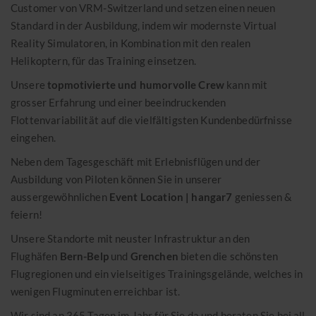
Customer von VRM-Switzerland und setzen einen neuen
Eventkalender 2026
Standard in der Ausbildung, indem wir modernste Virtual
Reality Simulatoren, in Kombination mit den realen
KONTAKT
Helikoptern, für das Training einsetzen.
+41 31 819 60 30
Unsere
topmotivierte und humorvolle Crew
kann mit
info@mountainflyers.ch
grosser Erfahrung und einer beeindruckenden
Flottenvariabilität auf die vielfältigsten Kundenbedürfnisse
eingehen.
Neben dem Tagesgeschäft mit Erlebnisflügen und der
Ausbildung von Piloten können Sie in unserer
aussergewöhnlichen
Event Location | hangar7
geniessen &
feiern!
Unsere Standorte mit neuster Infrastruktur an den
Flughäfen
Bern-Belp
und
Grenchen
bieten die schönsten
Flugregionen und ein vielseitiges Trainingsgelände, welches in
wenigen Flugminuten erreichbar ist.
Wir sind an 365 Tagen im Jahr für Sie da und beraten Sie bei all