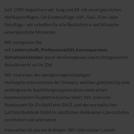
Standorte
Eventkalender 2026
Seit 1980 begeistern wir Jung und Alt mit unvergesslichen
Eventlocation Hangar7
Helikopterflügen. Ob Erlebnisflüge, VIP-, Taxi-, Film- oder
Geschichte
Fotoflüge - wir schaffen für alle Bedürfnisse und Wünsche
unvergessliche Momente.
Partner & Referenzen
Wir navigieren Sie
Offene Stellen
mit
Leidenschaft, Professionalität, konsequentem
Sicherheitsdenken
durch den komplexen und hochregulierten
Aviatikmarkt an Ihr Ziel.
Helikopterrundflüge
Wir sind eines der wenigen eigenständigen
Freie Plätze
Helikopterunternehmen der Schweiz, welches gleichzeitig eine
Gutscheine
umfangreiche Ausbildungsorganisation sowie einen
kommerziellen Flugbetrieb sicherstellt. Wir sind vom
Transportflüge
Bundesamt für Zivilluftfahrt BAZL und der europäischen
Pilot werden
Luftfahrtbehörde EASA in sämtlichen Helikopter-Lizenzstufen
zertifiziert und anerkannt.
News
Innovation ist uns ein Anliegen. Wir sind stolzer Launch-
Reports