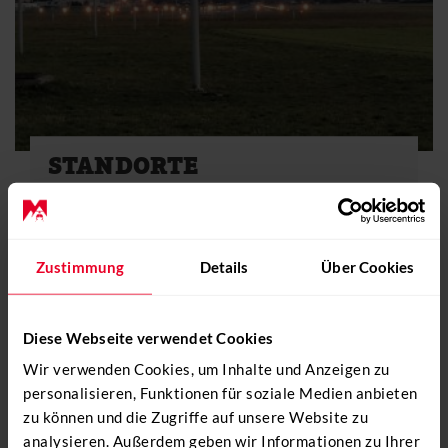
STANDORTE
So finden Sie uns:
Basis Bern-Belp Flughafen Bern-Belp | LSZB
Erreichen…
Zustimmung
Details
Über Cookies
Details
Diese Webseite verwendet Cookies
Wir verwenden Cookies, um Inhalte und Anzeigen zu
personalisieren, Funktionen für soziale Medien anbieten
zu können und die Zugriffe auf unsere Website zu
analysieren. Außerdem geben wir Informationen zu Ihrer