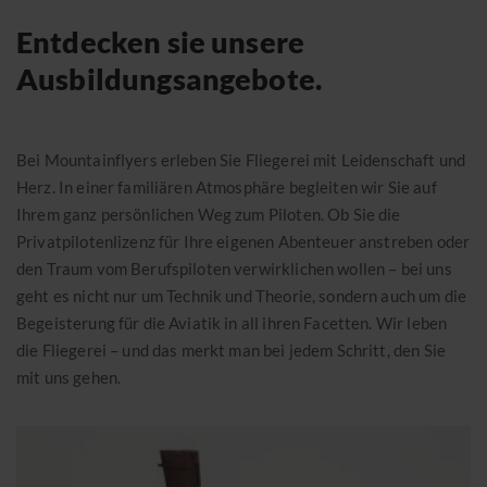
Eventkalender 2026
Konvertierung von Lizenzen
Entdecken sie unsere
Download Schulungbroschüre
Ausbildungsangebote.
ZUR ÜBERSICHT
Bei Mountainflyers erleben Sie Fliegerei mit Leidenschaft und
ONLINE-SHOP
Herz. In einer familiären Atmosphäre begleiten wir Sie auf
Ihrem ganz persönlichen Weg zum Piloten. Ob Sie die
ÜBER UNS
Privatpilotenlizenz für Ihre eigenen Abenteuer anstreben oder
den Traum vom Berufspiloten verwirklichen wollen – bei uns
Helikopterrundflüge
geht es nicht nur um Technik und Theorie, sondern auch um die
Begeisterung für die Aviatik in all ihren Facetten. Wir leben
Freie Plätze
die Fliegerei – und das merkt man bei jedem Schritt, den Sie
Gutscheine
mit uns gehen.
Transportflüge
Pilot werden