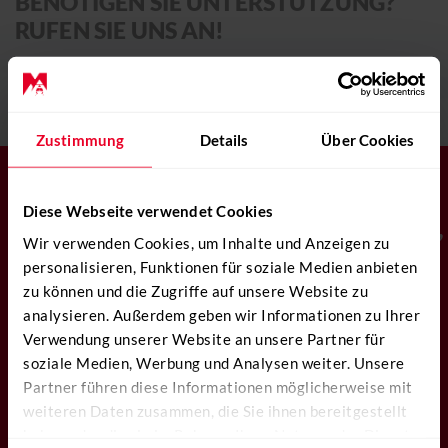
BENÖTIGEN SIE UNTERSTÜTZUNG?
Eventkalender 2026
RUFEN SIE UNS AN!
Merchandise
+41 31 819 60 30
ÜBER UNS
Zustimmung
Details
Über Cookies
Helikopterrundflüge
E-Mail schreiben
Freie Plätze
KONTAKT
NEWSLETTER
Diese Webseite verwendet Cookies
Gutscheine
+41 31 819 60 30
SPEZIALANGEBOTE,
Wir verwenden Cookies, um Inhalte und Anzeigen zu
Transportflüge
FREIE PLÄTZE UND
personalisieren, Funktionen für soziale Medien anbieten
VIELES MEHR
INFO@MOUNTAINFLYERS.CH
Pilot werden
zu können und die Zugriffe auf unsere Website zu
WHATSAPP
analysieren. Außerdem geben wir Informationen zu Ihrer
News
Abonnieren
Verwendung unserer Website an unsere Partner für
CHAT STARTEN
Reports
soziale Medien, Werbung und Analysen weiter. Unsere
Partner führen diese Informationen möglicherweise mit
Eventkalender 2026
weiteren Daten zusammen, die Sie ihnen bereitgestellt
Öffnungszeiten
haben oder die sie im Rahmen Ihrer Nutzung der Dienste