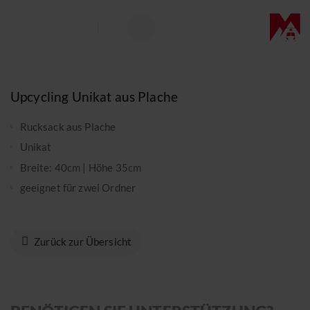
DE
EN
Helikopterrundflüge
Benutzername
*
Pflichtfeld
HELIKOPTERFLUG
Suchwort
Passwort
*
Upcycling Unikat aus Plache
Pflichtfeld
Freie Plätze
ARBEITSFLUG
Eingeloggt bleiben
Rucksack aus Plache
Gutscheine
Unikat
PILOTENAUSBILDUNG
Breite: 40cm | Höhe 35cm
Transportflüge
Passwort vergessen?
ONLINE-SHOP
geeignet für zwei Ordner
Jetzt registrieren
Pilot werden
Gutscheine
Zurück zur Übersicht
Helikopterrundflüge
News
Helikopter selber fliegen
Reports
Zubehör