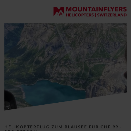
DE
EN
Helikopterrundflüge
Benutzername
*
Pflichtfeld
HELIKOPTERFLUG
Suchwort
Passwort
*
Pflichtfeld
Freie Plätze
ARBEITSFLUG
Eingeloggt bleiben
Gutscheine
PILOTENAUSBILDUNG
Transportflüge
Passwort vergessen?
ONLINE-SHOP
Jetzt registrieren
Pilot werden
ÜBER UNS
News
Helikopterrundflüge
Reports
Freie Plätze
HELIKOPTERFLUG ZUM BLAUSEE FÜR CHF 99.-